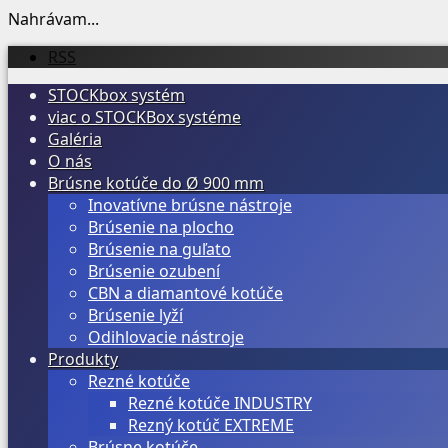
Nahrávam...
Prejsť
RSS
na
STOCKbox systém
obsah
viac o STOCKBox systéme
Galéria
O nás
Brúsne kotúče do Ø 900 mm
Inovatívne brúsne nástroje
Brúsenie na plocho
Brúsenie na guľato
Brúsenie ozubení
CBN a diamantové kotúče
Brúsenie lyží
Odihlovacie nástroje
Produkty
Rezné kotúče
Rezné kotúče INDUSTRY
Rezný kotúč EXTREME
Brúsne kotúče