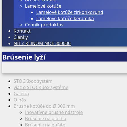
Lamelové kotúče
Lamelové kotúče zirkonkorund
Lamelové kotúče keramika
Cenník produktov
Kontakt
Články
NIT s KLINOM NOE 300000
Brúsenie lyží
STOCKbox systém
viac o STOCKBox systéme
Galéria
O nás
Brúsne kotúče do Ø 900 mm
Inovatívne brúsne nástroje
Brúsenie na plocho
Brúsenie na guľato